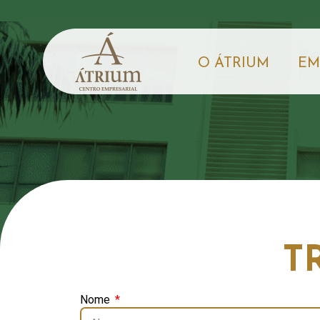
O ÁTRIUM
EM
T
Nome