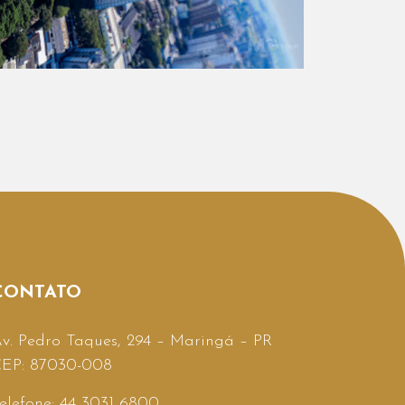
CONTATO
v. Pedro Taques, 294 – Maringá – PR
EP: 87030-008
elefone: 44 3031 6800