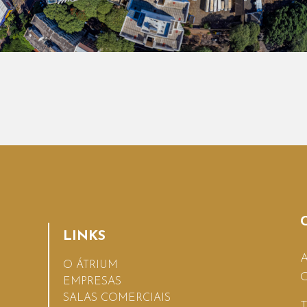
LINKS
A
O ÁTRIUM
C
EMPRESAS
SALAS COMERCIAIS
T